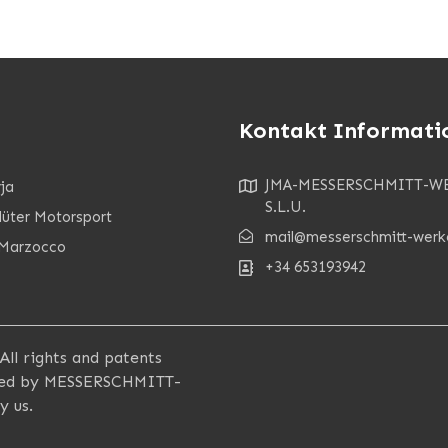
Kontakt Informati
JMA-MESSERSCHMITT-W
ja
S.L.U.
lüter Motorsport
mail@messerschmitt-werk
Marzocco
+34 653193942
l rights and patents
ered by MESSERSCHMITT-
y us.