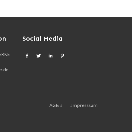
on
Social Media
ERKE
e.de
AGB´s
Impresssum