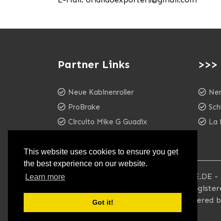
Partner Links
>>>
Neue Kabinenroller
Ner
ProBrake
Sch
Circuito Mike G Guadix
La 
WESTARCTICA
This website uses cookies to ensure you get
the best experience on our website.
••• © 2026 - MESSERSCHMITT-WERKE.DE - Al
Learn more
reserved. The brandname & logo is regist
Foundation MUC. The design is registered b
Got it!